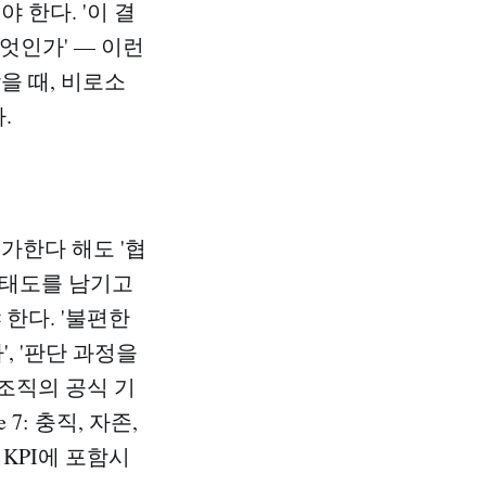
 한다. '이 결
엇인가' — 이런
을 때, 비로소
.
가한다 해도 '협
의 태도를 남기고
한다. '불편한
, '판단 과정을
 조직의 공식 기
 7: 충직, 자존,
 KPI에 포함시