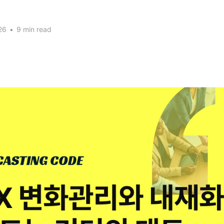
26
•
9 min read